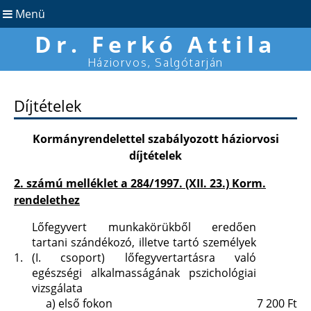
Menü
Dr. Ferkó Attila
Háziorvos, Salgótarján
Díjtételek
Kormányrendelettel szabályozott háziorvosi
díjtételek
2. számú melléklet a 284/1997. (XII. 23.) Korm.
rendelethez
Lőfegyvert munkakörükből eredően
tartani szándékozó, illetve tartó személyek
1.
(I. csoport) lőfegyvertartásra való
egészségi alkalmasságának pszichológiai
vizsgálata
a)
első fokon
7 200 Ft