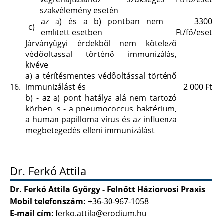
szakvélemény esetén
az a)
és a
b)
pontban nem
3300
c)
említett esetben
Ft/fő/eset
Járványügyi érdekből nem kötelező
védőoltással történő immunizálás,
kivéve
a)
a térítésmentes védőoltással történő
16.
immunizálást és
2 000 Ft
b)
- az
a)
pont hatálya alá nem tartozó
körben is - a pneumococcus baktérium,
a human papilloma vírus és az influenza
megbetegedés elleni immunizálást
Dr. Ferkó Attila
Dr. Ferkó Attila György - Felnőtt Háziorvosi Praxis
Mobil telefonszám:
+36-30-967-1058
E-mail cím:
ferko.attila@erodium.hu