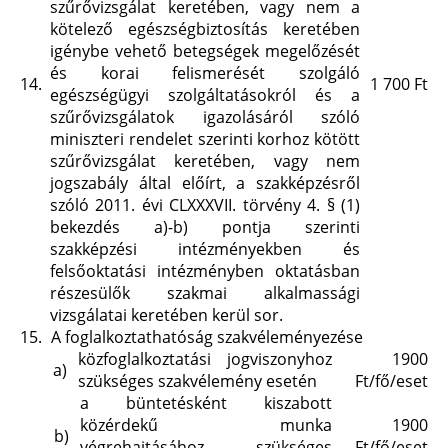
szűrővizsgálat keretében, vagy nem a
kötelező egészségbiztosítás keretében
igénybe vehető betegségek megelőzését
és korai felismerését szolgáló
14.
1 700 Ft
egészségügyi szolgáltatásokról és a
szűrővizsgálatok igazolásáról szóló
miniszteri rendelet szerinti korhoz kötött
szűrővizsgálat keretében, vagy nem
jogszabály által előírt, a szakképzésről
szóló 2011. évi CLXXXVII. törvény 4. § (1)
bekezdés
a)-b)
pontja szerinti
szakképzési intézményekben és
felsőoktatási intézményben oktatásban
részesülők szakmai alkalmassági
vizsgálatai keretében kerül sor.
15.
A foglalkoztathatóság szakvéleményezése
közfoglalkoztatási jogviszonyhoz
1900
a)
szükséges szakvélemény esetén
Ft/fő/eset
a büntetésként kiszabott
közérdekű munka
1900
b)
végrehajtásához szükséges
Ft/fő/eset