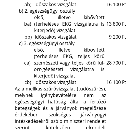
ab)
időszakos vizsgálat
16 100 Ft
b)
2. egészségügyi osztály
első, illetve kibővített
ba)
(terheléses EKG vizsgálatra is
13 800 Ft
kiterjedő) vizsgálat
bb)
időszakos vizsgálat
9 200 Ft
c)
3. egészségügyi osztály
első, illetve kibővített
(terheléses EKG, teljes körű
ca)
szemészeti vagy teljes körű fül-
28 700 Ft
orr-gégészeti vizsgálatra is
kiterjedő) vizsgálat
cb)
időszakos vizsgálat
16 100 Ft
Az a mellkas-szűrővizsgálat (tüdőszűrés),
melynek igénybevételére nem az
egészségügyi hatóság által a fertőző
betegségek és a járványok megelőzése
érdekében szükséges járványügyi
intézkedésekről szóló miniszteri rendelet
szerint kötelezően elrendelt