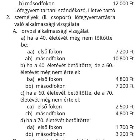
b)
másodfokon
12 000 Ft
Lőfegyvert tartani szándékozó, illetve tartó
2.
személyek (II. csoport) lőfegyvertartásra
való alkalmassági vizsgálata
A.
orvosi alkalmassági vizsgálat
a)
ha a 40. életévét még nem töltötte
be:
aa)
első fokon
7 200 Ft
ab)
másodfokon
10 800 Ft
b)
ha a 40. életévét betöltötte, de a 60.
életévét még nem érte el:
ba)
első fokon
4 800 Ft
bb)
másodfokon
7 200 Ft
c)
ha a 60. életévét betöltötte, de a 70.
életévét még nem érte el:
ca)
első fokon
2 500 Ft
cb)
másodfokon
4 800 Ft
d)
ha a 70. életévét betöltötte:
da)
első fokon
1 700 Ft
db)
másodfokon
3 200 Ft