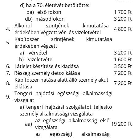
d)
ha a 70. életévét betöltötte:
da)
első fokon
1 700 Ft
db)
másodfokon
3 200 Ft
Alkohol szintjének kimutatása
4.
4 800 Ft
érdekében végzett vér- és vizeletvétel
Kábítószer szintjének kimutatása
5.
érdekében végzett
a)
vérvétel
3 200 Ft
b)
vizeletvétel
1 600 Ft
6.
Látlelet készítése és kiadása
3 500 Ft
7.
Részeg személy detoxikálása
7 200 Ft
Kábítószer hatása alatt álló személy akut
8.
7 200 Ft
ellátása
Tengeri hajózási egészségi alkalmassági
9.
vizsgálat
a)
tengeri hajózási szolgálatot teljesítő
személy alkalmassági vizsgálata
az egészségi alkalmasság első
aa)
19 200 Ft
vizsgálata
az egészségi alkalmasság