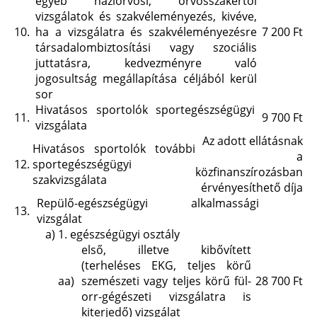
egyéb háziorvosi, orvosszakértői
vizsgálatok és szakvéleményezés, kivéve,
10.
ha a vizsgálatra és szakvéleményezésre
7 200 Ft
társadalombiztosítási vagy szociális
juttatásra, kedvezményre való
jogosultság megállapítása céljából kerül
sor
Hivatásos sportolók sportegészségügyi
11.
9 700 Ft
vizsgálata
Az adott ellátásnak
Hivatásos sportolók további
a
12.
sportegészségügyi
közfinanszírozásban
szakvizsgálata
érvényesíthető díja
Repülő-egészségügyi alkalmassági
13.
vizsgálat
a)
1. egészségügyi osztály
első, illetve kibővített
(terheléses EKG, teljes körű
aa)
szemészeti vagy teljes körű fül-
28 700 Ft
orr-gégészeti vizsgálatra is
kiterjedő) vizsgálat