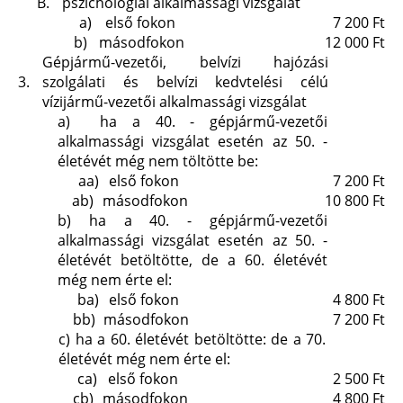
B.
pszichológiai alkalmassági vizsgálat
a)
első fokon
7 200 Ft
b)
másodfokon
12 000 Ft
Gépjármű-vezetői, belvízi hajózási
3.
szolgálati és belvízi kedvtelési célú
vízijármű-vezetői alkalmassági vizsgálat
a)
ha a 40. - gépjármű-vezetői
alkalmassági vizsgálat esetén az 50. -
életévét még nem töltötte be:
aa)
első fokon
7 200 Ft
ab)
másodfokon
10 800 Ft
b)
ha a 40. - gépjármű-vezetői
alkalmassági vizsgálat esetén az 50. -
életévét betöltötte, de a 60. életévét
még nem érte el:
ba)
első fokon
4 800 Ft
bb)
másodfokon
7 200 Ft
c)
ha a 60. életévét betöltötte: de a 70.
életévét még nem érte el:
ca)
első fokon
2 500 Ft
cb)
másodfokon
4 800 Ft